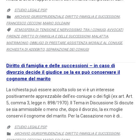
STUDIO LEGALE PSP

CATEGORY
ARCHIVIO GIURISPRUDENZIALE
DIRITTO FAMIGLIA E SUCCESSIONI

,
,
FRANCESCO CECCONI
MARIO SOLDAINI
,
CATEGORY
ATMOSFERA DI TENSIONE E NERVOSISMO TRA I CONIUGI
AVVOCATI

,
FIRENZE
DIRITTO DI FAMIGLIA E DELLE SUCCESSIONI
MALATTIA
,
,
,
MATRIMONIO
OBBLIGO DI PRESTARE ASSISTENZA MORALE AL CONIUGE
,
,
RICHIESTA DI ADDEBITO
SEPARAZIONE DEI CONIUGI
,
Diritto di famiglia e delle successioni – in caso di
divorzio decide il giudice se la ex può conservare il
cognome del marito
La richiesta può essere accolta solo se vi è un interesse
positivamente apprezzabile dell’ex-coniuge o dei figli (ex art. Art.
5, comma 3, legge n. 898/1970). Il Tema in Discussione Si discute
se sia ammissibile o meno che, dopo il divorzio, la ex moglie
conservi il cognome del marito. Per la Cassazione non è di…
STUDIO LEGALE PSP

CATEGORY
ARCHIVIO GIURISPRUDENZIALE
DIRITTO FAMIGLIA E SUCCESSIONI

,
,