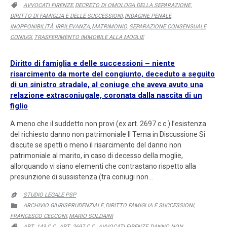
CATEGORY
AVVOCATI FIRENZE
DECRETO DI OMOLOGA DELLA SEPARAZIONE

,
,
DIRITTO DI FAMIGLIA E DELLE SUCCESSIONI
INDAGINE PENALE
,
,
INOPPONIBILITÀ
IRRILEVANZA
MATRIMONIO
SEPARAZIONE CONSENSUALE
,
,
,
CONIUGI
TRASFERIMENTO IMMOBILE ALLA MOGLIE
,
Diritto di famiglia e delle successioni – niente
risarcimento da morte del congiunto, deceduto a seguito
di un sinistro stradale, al coniuge che aveva avuto una
relazione extraconiugale, coronata dalla nascita di un
figlio
A meno che il suddetto non provi (ex art. 2697 c.c.) l’esistenza
del richiesto danno non patrimoniale Il Tema in Discussione Si
discute se spetti o meno il risarcimento del danno non
patrimoniale al marito, in caso di decesso della moglie,
allorquando vi siano elementi che contrastano rispetto alla
presunzione di sussistenza (tra coniugi non…
STUDIO LEGALE PSP

CATEGORY
ARCHIVIO GIURISPRUDENZIALE
DIRITTO FAMIGLIA E SUCCESSIONI

,
,
FRANCESCO CECCONI
MARIO SOLDAINI
,
CATEGORY
ART. 143 C.C.
ART. 2697 C.C.
AVVOCATI FIRENZE
DANNO NON

,
,
,