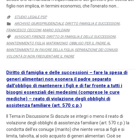
figlio non implica, in termini economici, che l’onerato non…
STUDIO LEGALE PSP

CATEGORY
ARCHIVIO GIURISPRUDENZIALE
DIRITTO FAMIGLIA E SUCCESSIONI

,
,
FRANCESCO CECCONI
MARIO SOLDAINI
,
CATEGORY
AVVOCATI FIRENZE
DIRITTO DI FAMIGLIA E DELLE SUCCESSIONI

,
,
MANTENIMENTO FIGLIA
MATRIMONIO
OBBLIGO PER IL PADRE AL
,
,
MANTENIMENTO IN FAVORE DELLA FIGLIA
SEPARAZIONE DEI CONIUGI
,
,
VOLONTÀ DI NON FREQUENTARE IL PADRE
Diritto di famiglia e delle successioni – fare la spesa di
generi alimentari non esonera il padre separato
dall’obbligo di mantenere i figli e di far fronte a tutti i
bisogni essenziali dei medesimi (comprese le cure
mediche) – reato di violazione degli obblighi di
assistenza familiare (art. 570 c.p.)
Il Tema in Discussione Si discute se integri o meno il reato di
violazione degli obblighi di assistenza familiare (art. 570 c.p.) la
condotta dell’ex coniuge (marito) che niente versa ai figli e si
limita, talvolta, al solo acquisto di generi alimentari. Cioè se