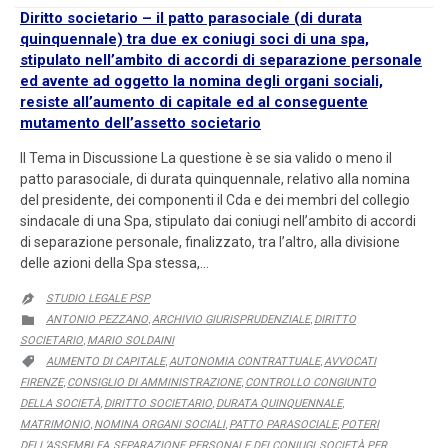
Diritto societario – il patto parasociale (di durata
quinquennale) tra due ex coniugi soci di una spa,
stipulato nell’ambito di accordi di separazione personale
ed avente ad oggetto la nomina degli organi sociali,
resiste all’aumento di capitale ed al conseguente
mutamento dell’assetto societario
Il Tema in Discussione La questione è se sia valido o meno il
patto parasociale, di durata quinquennale, relativo alla nomina
del presidente, dei componenti il Cda e dei membri del collegio
sindacale di una Spa, stipulato dai coniugi nell’ambito di accordi
di separazione personale, finalizzato, tra l’altro, alla divisione
delle azioni della Spa stessa,…
STUDIO LEGALE PSP

CATEGORY
ANTONIO PEZZANO
ARCHIVIO GIURISPRUDENZIALE
DIRITTO

,
,
SOCIETARIO
MARIO SOLDAINI
,
CATEGORY
AUMENTO DI CAPITALE
AUTONOMIA CONTRATTUALE
AVVOCATI

,
,
FIRENZE
CONSIGLIO DI AMMINISTRAZIONE
CONTROLLO CONGIUNTO
,
,
DELLA SOCIETÀ
DIRITTO SOCIETARIO
DURATA QUINQUENNALE
,
,
,
MATRIMONIO
NOMINA ORGANI SOCIALI
PATTO PARASOCIALE
POTERI
,
,
,
DELL’ASSEMBLEA
SEPARAZIONE PERSONALE DEI CONIUGI
SOCIETÀ PER
,
,