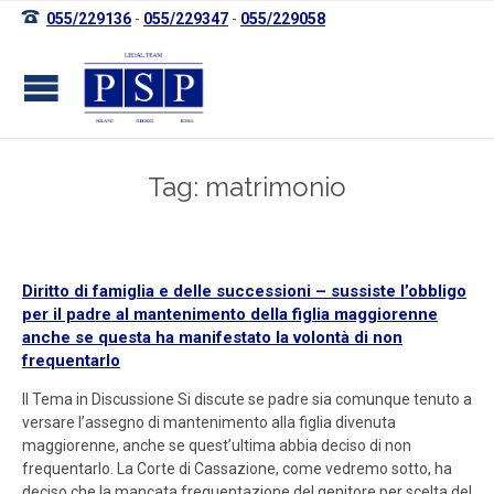

055/229136
-
055/229347
-
055/229058
Tag: matrimonio
Diritto di famiglia e delle successioni – sussiste l’obbligo
per il padre al mantenimento della figlia maggiorenne
anche se questa ha manifestato la volontà di non
frequentarlo
Il Tema in Discussione Si discute se padre sia comunque tenuto a
versare l’assegno di mantenimento alla figlia divenuta
maggiorenne, anche se quest’ultima abbia deciso di non
frequentarlo. La Corte di Cassazione, come vedremo sotto, ha
deciso che la mancata frequentazione del genitore per scelta del