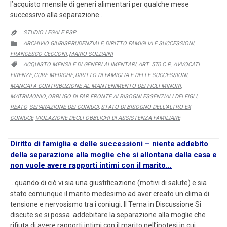
l’acquisto mensile di generi alimentari per qualche mese
successivo alla separazione…
STUDIO LEGALE PSP

CATEGORY
ARCHIVIO GIURISPRUDENZIALE
DIRITTO FAMIGLIA E SUCCESSIONI

,
,
FRANCESCO CECCONI
MARIO SOLDAINI
,
CATEGORY
ACQUISTO MENSILE DI GENERI ALIMENTARI
ART. 570 C.P.
AVVOCATI

,
,
FIRENZE
CURE MEDICHE
DIRITTO DI FAMIGLIA E DELLE SUCCESSIONI
,
,
,
MANCATA CONTRIBUZIONE AL MANTENIMENTO DEI FIGLI MINORI
,
MATRIMONIO
OBBLIGO DI FAR FRONTE AI BISOGNI ESSENZIALI DEI FIGLI
,
,
REATO
SEPARAZIONE DEI CONIUGI
STATO DI BISOGNO DELL’ALTRO EX
,
,
CONIUGE
VIOLAZIONE DEGLI OBBLIGHI DI ASSISTENZA FAMILIARE
,
Diritto di famiglia e delle successioni – niente addebito
della separazione alla moglie che si allontana dalla casa e
non vuole avere rapporti intimi con il marito…
…quando di ciò vi sia una giustificazione (motivi di salute) e sia
stato comunque il marito medesimo ad aver creato un clima di
tensione e nervosismo tra i coniugi. Il Tema in Discussione Si
discute se si possa addebitare la separazione alla moglie che
rifiuta di avere rapporti intimi con il marito nell’ipotesi in cui…