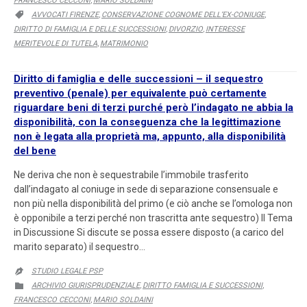
FRANCESCO CECCONI
MARIO SOLDAINI
,
CATEGORY
AVVOCATI FIRENZE
CONSERVAZIONE COGNOME DELL’EX-CONIUGE

,
,
DIRITTO DI FAMIGLIA E DELLE SUCCESSIONI
DIVORZIO
INTERESSE
,
,
MERITEVOLE DI TUTELA
MATRIMONIO
,
Diritto di famiglia e delle successioni – il sequestro
preventivo (penale) per equivalente può certamente
riguardare beni di terzi purché però l’indagato ne abbia la
disponibilità, con la conseguenza che la legittimazione
non è legata alla proprietà ma, appunto, alla disponibilità
del bene
Ne deriva che non è sequestrabile l’immobile trasferito
dall’indagato al coniuge in sede di separazione consensuale e
non più nella disponibilità del primo (e ciò anche se l’omologa non
è opponibile a terzi perché non trascritta ante sequestro) Il Tema
in Discussione Si discute se possa essere disposto (a carico del
marito separato) il sequestro…
STUDIO LEGALE PSP

CATEGORY
ARCHIVIO GIURISPRUDENZIALE
DIRITTO FAMIGLIA E SUCCESSIONI

,
,
FRANCESCO CECCONI
MARIO SOLDAINI
,