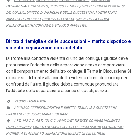
PATRIMONIALE PRESUNTO
DECESSO CONIUGE
DIRITTI E DOVERI RECIPROCI
,
,
DEI CONIUGI
DIRITTO DI FAMIGLIA E DELLE SUCCESSIONI
MATRIMONIO
,
,
,
NASCITA DI UN FIGLIO
OBBLIGO DI FEDELTÀ
ONERE DELLA PROVA
,
,
,
RELAZIONE EXTRACONIUGALE
VINCOLO AFFETTIVO
,
Diritto di famiglia e delle successioni – marito dispotico e
violento: separazione con addebito
Di fronte alla condotta violenta di uno dei coniugi, il giudice deve
pronunciare l’addebito della separazione senza comparazioni
con il comportamento dell’altro coniuge. Il Tema in Discussione Si
discute se, di fronte alla condotta violenta di uno dei coniugi nei
confronti dell’altro, il giudice debba comunque pronunciare
l’addebito della separazione a carico di questi, senza…
STUDIO LEGALE PSP

CATEGORY
ARCHIVIO GIURISPRUDENZIALE
DIRITTO FAMIGLIA E SUCCESSIONI

,
,
FRANCESCO CECCONI
MARIO SOLDAINI
,
CATEGORY
ART. 143 C.C.
ART. 151 C.C.
AVVOCATI FIRENZE
CONIUGE VIOLENTO

,
,
,
,
DIRITTI CONIUGI
DIRITTO DI FAMIGLIA E DELLE SUCCESSIONI
MATRIMONIO
,
,
,
RICHIESTA DI ADDEBITO
SEPARAZIONE GIUDIZIALE DEI CONIUGI
,