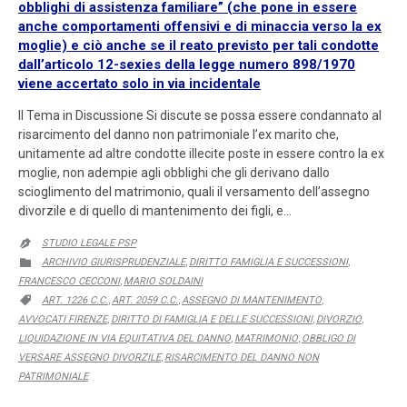
obblighi di assistenza familiare” (che pone in essere
anche comportamenti offensivi e di minaccia verso la ex
moglie) e ciò anche se il reato previsto per tali condotte
dall’articolo 12-sexies della legge numero 898/1970
viene accertato solo in via incidentale
Il Tema in Discussione Si discute se possa essere condannato al
risarcimento del danno non patrimoniale l’ex marito che,
unitamente ad altre condotte illecite poste in essere contro la ex
moglie, non adempie agli obblighi che gli derivano dallo
scioglimento del matrimonio, quali il versamento dell’assegno
divorzile e di quello di mantenimento dei figli, e…
STUDIO LEGALE PSP

CATEGORY
ARCHIVIO GIURISPRUDENZIALE
DIRITTO FAMIGLIA E SUCCESSIONI

,
,
FRANCESCO CECCONI
MARIO SOLDAINI
,
CATEGORY
ART. 1226 C.C.
ART. 2059 C.C.
ASSEGNO DI MANTENIMENTO

,
,
,
AVVOCATI FIRENZE
DIRITTO DI FAMIGLIA E DELLE SUCCESSIONI
DIVORZIO
,
,
,
LIQUIDAZIONE IN VIA EQUITATIVA DEL DANNO
MATRIMONIO
OBBLIGO DI
,
,
VERSARE ASSEGNO DIVORZILE
RISARCIMENTO DEL DANNO NON
,
PATRIMONIALE