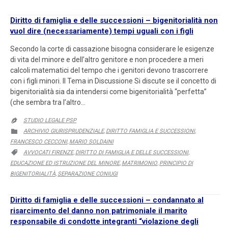
Diritto di famiglia e delle successioni – bigenitorialità non
vuol dire (necessariamente) tempi uguali con i figli
Secondo la corte di cassazione bisogna considerare le esigenze
di vita del minore e dell’altro genitore e non procedere a meri
calcoli matematici del tempo che i genitori devono trascorrere
con i figli minori. Il Tema in Discussione Si discute se il concetto di
bigenitorialità sia da intendersi come bigenitorialità “perfetta”
(che sembra tra l’altro…
STUDIO LEGALE PSP

CATEGORY
ARCHIVIO GIURISPRUDENZIALE
DIRITTO FAMIGLIA E SUCCESSIONI

,
,
FRANCESCO CECCONI
MARIO SOLDAINI
,
CATEGORY
AVVOCATI FIRENZE
DIRITTO DI FAMIGLIA E DELLE SUCCESSIONI

,
,
EDUCAZIONE ED ISTRUZIONE DEL MINORE
MATRIMONIO
PRINCIPIO DI
,
,
BIGENITORIALITÀ
SEPARAZIONE CONIUGI
,
Diritto di famiglia e delle successioni – condannato al
risarcimento del danno non patrimoniale il marito
responsabile di condotte integranti “violazione degli