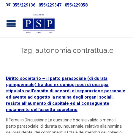

055/229136
-
055/229347
-
055/229058
Tag: autonomia contrattuale
Diritto societario – il patto parasociale (di durata
quinquennale) tra due ex coniugi soci di una spa,
stipulato nell’ambito di accordi di separazione personale
ed avente ad oggetto la nomina degli organi sociali,
resiste all’aumento di capitale ed al conseguente
mutamento dell’assetto societario
Il Tema in Discussione La questione è se sia valido o meno il
patto parasociale, di durata quinquennale, relativo alla nomina
del presidente, dei componenti il Cda e dei membri del collegio