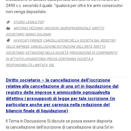
2490 c.c. secondo il quale: “qualora per oltre tre anni consecutivi
non venga depositato…
STUDIO LEGALE PSP

CATEGORY
ANTONIO PEZZANO
ARCHIVIO GIURISPRUDENZIALE
DIRITTO

,
,
SOCIETARIO
MARIO SOLDAINI
,
CATEGORY
AVVOCATI FIRENZE
CANCELLAZIONE DELLA SOCIETÀ DAL REGISTRO

,
DELLE IMPRESE
CANCELLAZIONE/ESTINZIONE DELL’ENTE
DIRITTO
,
,
SOCIETARIO
ESTINZIONE DELLA SOCIETÀ
PRESUNZIONE DI COMPIMENTO
,
,
DI ATTIVITÀ LIQUIDATORIA
PROVA CONTRARIA
SOCIETÀ A
,
,
RESPONSABILITÀ LIMITATA
SRL
,
Diritto societario – la cancellazione dell’iscrizione
relativa alla cancellazione di una srl in liquidazione dal
registro delle imprese è ammissibile ogniqualvolta
difettino i presupposti di legge per tale iscrizione (in
particolare anche per carenza nella redazione del
bilancio finale di liquidazione)
Il Tema in Discussione Si discute se possa essere disposta
la cancellazione dell’iscrizione di cancellazione di una Srl in