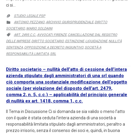
ci si…
STUDIO LEGALE PSP

CATEGORY
ANTONIO PEZZANO
ARCHIVIO GIURISPRUDENZIALE
DIRITTO

,
,
SOCIETARIO
MARIO SOLDAINI
,
CATEGORY
ART. 2495 C.C.
AVVOCATI FIRENZE
CANCELLAZIONE DAL REGISTRO

,
,
DELLE IMPRESE
DIRITTO SOCIETARIO
ESTINZIONE
LIQUIDAZIONE
NULLITÀ
,
,
,
,
SENTENZA
OPPOSIZIONE A DECRETO INGIUNTIVO
SOCIETÀ A
,
,
RESPONSABILITÀ LIMITATA
SRL
,
Diritto societario – nullità dell’atto di cessione dell’intera
azienda stipulato dagli amministratori di una srl quando
ciò comporta una sostanziale modificazione dell’oggetto
sociale (per violazione del disposto dell’art. 2479,
comma 2, n. 5, c.c.) – applicabilità del principio generale
di nullità ex art. 1418, comma 1, c.c.
Il Tema in Discussione Ci si domanda se sia valido o meno l’atto
con il quale è stata ceduta l’intera azienda di una società a
responsabilità limitata stipulato dagli amministratori, peraltro a
prezzo irrisorio, senza il consenso dei soci e, quindi, in buona