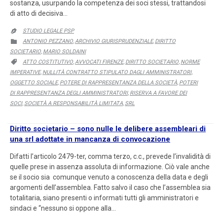
sostanza, usurpando la competenza dei soci stessi, trattandosi
di atto di decisiva…
STUDIO LEGALE PSP

CATEGORY
ANTONIO PEZZANO
ARCHIVIO GIURISPRUDENZIALE
DIRITTO

,
,
SOCIETARIO
MARIO SOLDAINI
,
CATEGORY
ATTO COSTITUTIVO
AVVOCATI FIRENZE
DIRITTO SOCIETARIO
NORME

,
,
,
IMPERATIVE
NULLITÀ CONTRATTO STIPULATO DAGLI AMMINISTRATORI
,
,
OGGETTO SOCIALE
POTERE DI RAPPRESENTANZA DELLA SOCIETÀ
POTERI
,
,
DI RAPPRESENTANZA DEGLI AMMINISTRATORI
RISERVA A FAVORE DEI
,
SOCI
SOCIETÀ A RESPONSABILITÀ LIMITATA
SRL
,
,
Diritto societario – sono nulle le delibere assembleari di
una srl adottate in mancanza di convocazione
Difatti l’articolo 2479-ter, comma terzo, c.c., prevede l’invalidità di
quelle prese in assenza assoluta di informazione. Ciò vale anche
se il socio sia comunque venuto a conoscenza della data e degli
argomenti dell’assemblea. Fatto salvo il caso che l’assemblea sia
totalitaria, siano presenti o informati tutti gli amministratori e
sindaci e “nessuno si oppone alla…