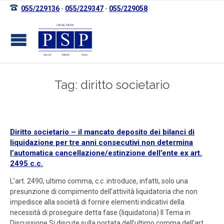

055/229136
-
055/229347
-
055/229058
Tag: diritto societario
Diritto societario – il mancato deposito dei bilanci di
liquidazione per tre anni consecutivi non determina
l’automatica cancellazione/estinzione dell’ente ex art.
2495 c.c.
L’art. 2490, ultimo comma, c.c. introduce, infatti, solo una
presunzione di compimento dell’attività liquidatoria che non
impedisce alla società di fornire elementi indicativi della
necessità di proseguire detta fase (liquidatoria) Il Tema in
Discussione Si discute sulla portata dell’ultimo comma dell’art.