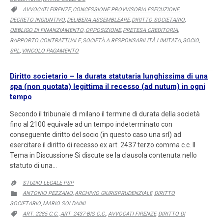
CATEGORY
AVVOCATI FIRENZE
CONCESSIONE PROVVISORIA ESECUZIONE

,
,
DECRETO INGIUNTIVO
DELIBERA ASSEMBLEARE
DIRITTO SOCIETARIO
,
,
,
OBBLIGO DI FINANZIAMENTO
OPPOSIZIONE
PRETESA CREDITORIA
,
,
,
RAPPORTO CONTRATTUALE
SOCIETÀ A RESPONSABILITÀ LIMITATA
SOCIO
,
,
,
SRL
VINCOLO PAGAMENTO
,
Diritto societario – la durata statutaria lunghissima di una
spa (non quotata) legittima il recesso (ad nutum) in ogni
tempo
Secondo il tribunale di milano il termine di durata della società
fino al 2100 equivale ad un tempo indeterminato con
conseguente diritto del socio (in questo caso una srl) ad
esercitare il diritto di recesso ex art. 2437 terzo comma c.c. Il
Tema in Discussione Si discute se la clausola contenuta nello
statuto di una…
STUDIO LEGALE PSP

CATEGORY
ANTONIO PEZZANO
ARCHIVIO GIURISPRUDENZIALE
DIRITTO

,
,
SOCIETARIO
MARIO SOLDAINI
,
CATEGORY
ART. 2285 C.C.
ART. 2437-BIS C.C.
AVVOCATI FIRENZE
DIRITTO DI

,
,
,