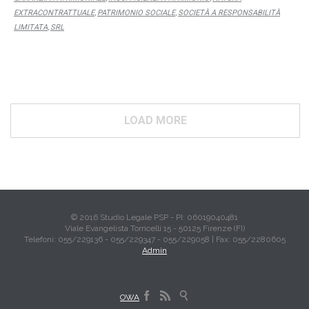
EXTRACONTRATTUALE
PATRIMONIO SOCIALE
SOCIETÀ A RESPONSABILITÀ
,
,
LIMITATA
SRL
,
LOAD MORE
© 2016 Studio Legale PSP - PI: 06019040481
Viale Evangelista Torricelli 15 - 50125 Firenze (FI)
Telefoni: 055/229136 - 055/229347 - 055/229058 | Fax: 055/2280605
Admin



OWA