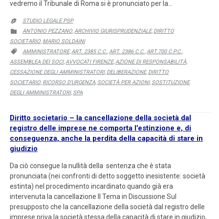
vedremo il Tribunale di Roma si è pronunciato per la…
STUDIO LEGALE PSP

CATEGORY
ANTONIO PEZZANO
ARCHIVIO GIURISPRUDENZIALE
DIRITTO

,
,
SOCIETARIO
MARIO SOLDAINI
,
CATEGORY
AMMINISTRATORE
ART. 2385 C.C.
ART. 2386 C.C.
ART.700 C.P.C.

,
,
,
,
ASSEMBLEA DEI SOCI
AVVOCATI FIRENZE
AZIONE DI RESPONSABILITÀ
,
,
,
CESSAZIONE DEGLI AMMINISTRATORI
DELIBERAZIONE
DIRITTO
,
,
SOCIETARIO
RICORSO D’URGENZA
SOCIETÀ PER AZIONI
SOSTITUZIONE
,
,
,
DEGLI AMMINISTRATORI
SPA
,
Diritto societario – la cancellazione della società dal
registro delle imprese ne comporta l’estinzione e, di
conseguenza, anche la perdita della capacità di stare in
giudizio
Da ciò consegue la nullità della sentenza che è stata
pronunciata (nei confronti di detto soggetto inesistente: società
estinta) nel procedimento incardinato quando già era
intervenuta la cancellazione Il Tema in Discussione Sul
presupposto che la cancellazione della società dal registro delle
imprese priva la società stessa della capacità di stare in giudizio,