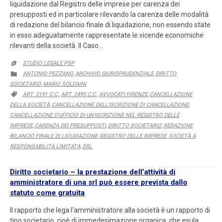
liquidazione dal Registro delle imprese per carenza dei
presupposti ed in particolare rilevando la carenza delle modalità
di redazione del bilancio finale di liquidazione, non essendo state
in esso adeguatamente rappresentate le vicende economiche
rilevanti della società. Il Caso…
STUDIO LEGALE PSP

CATEGORY
ANTONIO PEZZANO
ARCHIVIO GIURISPRUDENZIALE
DIRITTO

,
,
SOCIETARIO
MARIO SOLDAINI
,
CATEGORY
ART. 2191 C.C.
ART. 2495 C.C.
AVVOCATI FIRENZE
CANCELLAZIONE

,
,
,
DELLA SOCIETÀ
CANCELLAZIONE DELL’ISCRIZIONE DI CANCELLAZIONE
,
,
CANCELLAZIONE D’UFFICIO DI UN’ISCRIZIONE NEL REGISTRO DELLE
IMPRESE
CARENZA DEI PRESUPPOSTI
DIRITTO SOCIETARIO
REDAZIONE
,
,
,
BILANCIO FINALE DI LIQUIDAZIONE
REGISTRO DELLE IMPRESE
SOCIETÀ A
,
,
RESPONSABILITÀ LIMITATA
SRL
,
Diritto societario – la prestazione dell’attività di
amministratore di una srl può essere prevista dallo
statuto come gratuita
Il rapporto che lega l’amministratore alla società è un rapporto di
tipo societario, cioè di immedesimazione organica, che esula