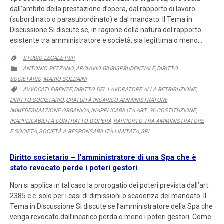
dall’ambito della prestazione d’opera, dal rapporto di lavoro
(subordinato o parasubordinato) e dal mandato. Il Tema in
Discussione Si discute se, in ragione della natura del rapporto
esistente tra amministratore e società, sia legittima o meno…
STUDIO LEGALE PSP

CATEGORY
ANTONIO PEZZANO
ARCHIVIO GIURISPRUDENZIALE
DIRITTO

,
,
SOCIETARIO
MARIO SOLDAINI
,
CATEGORY
AVVOCATI FIRENZE
DIRITTO DEL LAVORATORE ALLA RETRIBUZIONE

,
,
DIRITTO SOCIETARIO
GRATUITÀ INCARICO AMMINISTRATORE
,
,
IMMEDESIMAZIONE ORGANICA
INAPPLICABILITÀ ART. 36 COSTITUZIONE
,
,
INAPPLICABILITÀ CONTRATTO D’OPERA
RAPPORTO TRA AMMINISTRATORE
,
E SOCIETÀ
SOCIETÀ A RESPONSABILITÀ LIMITATA
SRL
,
,
Diritto societario – l’amministratore di una Spa che è
stato revocato perde i poteri gestori
Non si applica in tal caso la prorogatio dei poteri prevista dall’art.
2385 c.c. solo per i casi di dimissioni o scadenza del mandato. Il
Tema in Discussione Si discute se l’amministratore della Spa che
venga revocato dall’incarico perda o meno i poteri gestori. Come