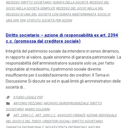
RECESSO
DIRITTO SOCIETARIO
DURATA DELLA SOCIETÀ
RECESSO DEL
,
,
,
SOCIO NELLA SOCIETÀ SEMPLICE
RECESSO DEL SOCIO NELLA SRL
,
,
RECESSO DI UNA SRL
SOCIETÀ CON DURATA INDETERMINATA
SOCIO DI
,
,
UNA SPA
SPA
STATUTO SOCIETÀ PER AZIONI
,
,
Diritto societario – azione di responsabilità ex art. 2394
c.c. (promossa dal creditore sociale)
Integrità del patrimonio sociale da intendersi in senso dinamico,
in rapporto al valore, quale sinonimo di garanzia patrimoniale. La
responsabilità dell’amministratore sussiste solo se, per fatto
imputabile al medesimo, il patrimonio sociale diventa
insufficiente per il soddisfacimento dei creditori. Il Tema in
Discussione Si discute se ed in quali limiti gli amministratori delle
società di…
STUDIO LEGALE PSP

CATEGORY
ANTONIO PEZZANO
ARCHIVIO GIURISPRUDENZIALE
DIRITTO

,
,
SOCIETARIO
MARIO SOLDAINI
,
CATEGORY
ART. 2394 C.C.
ART. 2395 C.C.
AVVOCATI FIRENZE
AZIONE INDIVIDUALE

,
,
,
DEL SOCIO E DEL TERZO
CREDITORI SOCIALI
DIRITTO SOCIETARIO
,
,
,
GARANZIA PATRIMONIALE
INSUFFICIENZA PATRIMONIO
NATURA
,
,