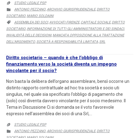
STUDIO LEGALE PSP

CATEGORY
ANTONIO PEZZANO
ARCHIVIO GIURISPRUDENZIALE
DIRITTO

,
,
SOCIETARIO
MARIO SOLDAINI
,
CATEGORY
ASSEMBLEA DEI SOCI
AVVOCATI FIRENZE
CAPITALE SOCIALE
DIRITTO

,
,
,
SOCIETARIO
INFORMAZIONE DI TUTTI GLI AMMINISTRATORI E DEI SINDACI
,
,
INVALIDITÀ DELLE DECISIONI
MANCATA OPPOSIZIONE ALLA TRATTAZIONE
,
DELL’ARGOMENTO
SOCIETÀ A RESPONSABILITÀ LIMITATA
SRL
,
,
Diritto societario – quando è che l’obbligo di
finanziamento verso la società diventa un impegno
vincolante per il socio?
Non basta la delibera dell’organo assembleare, bensì occorre un
distinto rapporto contrattuale ad hoc tra società e socio uti
singulus, nel quale sia specificato l’obbligo di pagamento che
(solo) così diventa davvero vincolante per il socio medesimo. Il
Tema in Discussione Ci si domanda se il voto favorevole
espresso nell’assemblea dei soci di una Srl,…
STUDIO LEGALE PSP

CATEGORY
ANTONIO PEZZANO
ARCHIVIO GIURISPRUDENZIALE
DIRITTO

,
,
SOCIETARIO
MARIO SOLDAINI
,