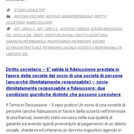
STUDIO LEGALE PSP

CATEGORY
ANTONIO PEZZANO
ARCHIVIO GIURISPRUDENZIALE
DIRITTO

,
,
SOCIETARIO
MARIO SOLDAINI
,
CATEGORY
ART. 2394 C.C.
ART. 2395 C.C.
AVVOCATI FIRENZE
AZIONE INDIVIDUALE

,
,
,
DEL SOCIO E DEL TERZO
CREDITORI SOCIALI
DIRITTO SOCIETARIO
,
,
,
GARANZIA PATRIMONIALE
INSUFFICIENZA PATRIMONIO
NATURA
,
,
EXTRACONTRATTUALE
PATRIMONIO SOCIALE
SOCIETÀ A RESPONSABILITÀ
,
,
LIMITATA
SRL
,
Diritto societario – E’ valida la fideiussione prestata in
favore della società dal socio di una società di persone
(ancorché illimitatamente responsabile) – socio
illimitatamente responsabile e fideiussore: due
condizioni giuridiche distinte che possono coesistere
Il Tema in Discussione – Il caso pratico Un socio di una società di
persone (anche fideiussore in favore della società nell’interesse
di una Banca), essendo stato escusso nella sua qualità di
garante ed avendo quindi provveduto al pagamento di un debito
sociale, chiedeva ed otteneva un decreto ingiuntivo agendo in