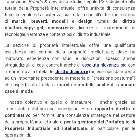
La sezione
Brands & Law
dello Studio Legale PSP, dedicata alla
tutela della Proprietà Intellettuale, offre attività di consulenza
tecnico-legale ed assistenza, sia in Italia che all’estero, in materia
di
marchi
,
brevetti
,
modelli
e
design
, tutela del
diritto
d’autore
,
copyright
,
concorrenza
, licenze e trasferimenti di
tecnologie, vertenze e contenziosi di diritto industriale.
La sezione di proprietà intellettuale offre una qualificata
assistenza nel campo della proprietà intellettuale, dove ha
maturato esperienza con studi e risoluzioni, spesso anche
stragiudiziali, di casi concreti anche di
assoluta rilevanza
, sia con
riferimento alla tutela del
diritto di autore
(ad esempio dando vita
ad un importante precedente in materia di “creazione postuma”)
che rispetto alla tutela di
marchi e modelli, anche di rinomate
case di moda
.
Il nostro obiettivo è quello di instaurare – anche grazie ad
importanti collaborazioni sinergiche – un
rapporto diretto e
continuativo
per fornire una consulenza strategica nel settore
della proprietà intellettuale e
per la gestione del Portafoglio di
Proprietà Industriale ed Intellettuale
, in particolare per le
operazioni di: