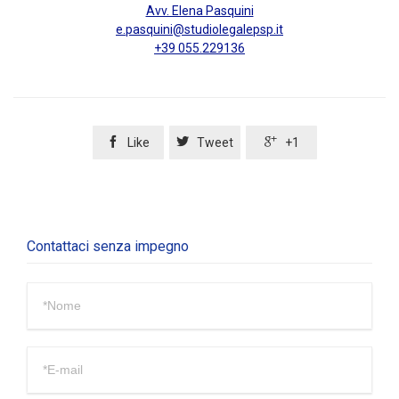
Avv. Elena Pasquini
e.pasquini@studiolegalepsp.it
+39 055.229136



Like
Tweet
+1
Contattaci senza impegno