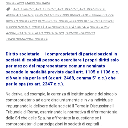
SOCIETARIO
MARIO SOLDAINI
,
CATEGORY
ART. 1366 C.C.
ART. 1375 C.C.
ART. 2437 C.C.
ART. 2437-BIS C.C.

,
,
,
,
AVVOCATI FIRENZE
CONTRATTO SECONDO BUONA FEDE E CORRETTEZZA
,
,
DIRITTO SOCIETARIO
RECESSO DEL SOCIO
RECESSO DEL SOCIO ASSENTE
,
,
O DISSENZIENTE
SOCIETÀ A RESPONSABILITÀ LIMITATA
SOCIETÀ PER
,
,
AZIONI
STATUTO E ATTO COSTITUTIVO
TERMINE ESERCIZIO
,
,
,
TRASFORMAZIONE SOCIETÀ
Diritto societario – i comproprietari di partecipazioni in
società di capitali possono esercitare i propri diritti solo
per mezzo del rappresentante comune nominato
secondo le modalità previste dagli artt. 1105 e 1106 c.c.
ciò vale sia per le srl (ex art. 2468, comma 5° c.c.) che
per le spa (ex art. 2347 c.c.).
Ne deriva, ad esempio, la carenza di legittimazione del singolo
comproprietario ad agire disgiuntamente e in via individuale
impugnando le delibere della società Il Tema in Discussione Il
Tribunale di Roma, esaminando la normativa di riferimento sia
delle Srl che delle Spa, ha affrontato la questione se i
comproprietari di partecipazioni in società di capitali …