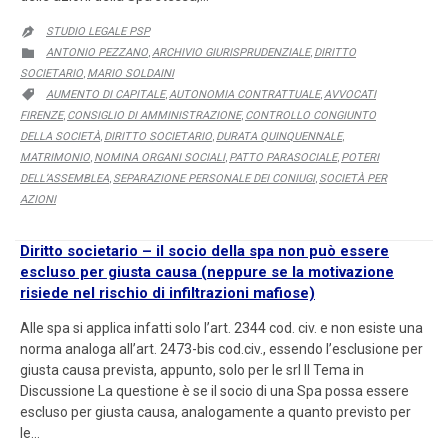
STUDIO LEGALE PSP

CATEGORY
ANTONIO PEZZANO
ARCHIVIO GIURISPRUDENZIALE
DIRITTO

,
,
SOCIETARIO
MARIO SOLDAINI
,
CATEGORY
AUMENTO DI CAPITALE
AUTONOMIA CONTRATTUALE
AVVOCATI

,
,
FIRENZE
CONSIGLIO DI AMMINISTRAZIONE
CONTROLLO CONGIUNTO
,
,
DELLA SOCIETÀ
DIRITTO SOCIETARIO
DURATA QUINQUENNALE
,
,
,
MATRIMONIO
NOMINA ORGANI SOCIALI
PATTO PARASOCIALE
POTERI
,
,
,
DELL’ASSEMBLEA
SEPARAZIONE PERSONALE DEI CONIUGI
SOCIETÀ PER
,
,
AZIONI
Diritto societario – il socio della spa non può essere
escluso per giusta causa (neppure se la motivazione
risiede nel rischio di infiltrazioni mafiose)
Alle spa si applica infatti solo l’art. 2344 cod. civ. e non esiste una
norma analoga all’art. 2473-bis cod.civ., essendo l’esclusione per
giusta causa prevista, appunto, solo per le srl Il Tema in
Discussione La questione è se il socio di una Spa possa essere
escluso per giusta causa, analogamente a quanto previsto per
le…