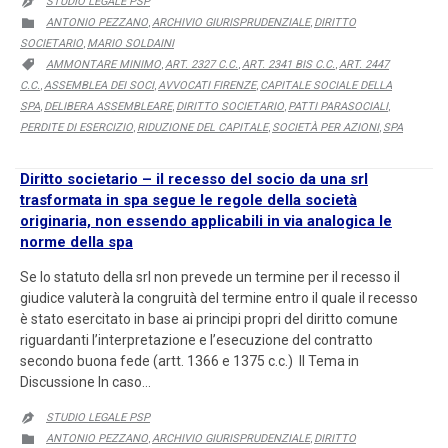
STUDIO LEGALE PSP

CATEGORY
ANTONIO PEZZANO
ARCHIVIO GIURISPRUDENZIALE
DIRITTO

,
,
SOCIETARIO
MARIO SOLDAINI
,
CATEGORY
AMMONTARE MINIMO
ART. 2327 C.C.
ART. 2341 BIS C.C.
ART. 2447

,
,
,
C.C.
ASSEMBLEA DEI SOCI
AVVOCATI FIRENZE
CAPITALE SOCIALE DELLA
,
,
,
SPA
DELIBERA ASSEMBLEARE
DIRITTO SOCIETARIO
PATTI PARASOCIALI
,
,
,
,
PERDITE DI ESERCIZIO
RIDUZIONE DEL CAPITALE
SOCIETÀ PER AZIONI
SPA
,
,
,
Diritto societario – il recesso del socio da una srl
trasformata in spa segue le regole della società
originaria, non essendo applicabili in via analogica le
norme della spa
Se lo statuto della srl non prevede un termine per il recesso il
giudice valuterà la congruità del termine entro il quale il recesso
è stato esercitato in base ai principi propri del diritto comune
riguardanti l’interpretazione e l’esecuzione del contratto
secondo buona fede (artt. 1366 e 1375 c.c.) Il Tema in
Discussione In caso…
STUDIO LEGALE PSP

CATEGORY
ANTONIO PEZZANO
ARCHIVIO GIURISPRUDENZIALE
DIRITTO

,
,