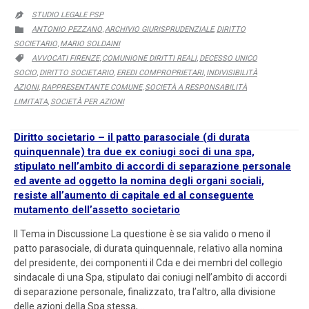
STUDIO LEGALE PSP

CATEGORY
ANTONIO PEZZANO
ARCHIVIO GIURISPRUDENZIALE
DIRITTO

,
,
SOCIETARIO
MARIO SOLDAINI
,
CATEGORY
AVVOCATI FIRENZE
COMUNIONE DIRITTI REALI
DECESSO UNICO

,
,
SOCIO
DIRITTO SOCIETARIO
EREDI COMPROPRIETARI
INDIVISIBILITÀ
,
,
,
AZIONI
RAPPRESENTANTE COMUNE
SOCIETÀ A RESPONSABILITÀ
,
,
LIMITATA
SOCIETÀ PER AZIONI
,
Diritto societario – il patto parasociale (di durata
quinquennale) tra due ex coniugi soci di una spa,
stipulato nell’ambito di accordi di separazione personale
ed avente ad oggetto la nomina degli organi sociali,
resiste all’aumento di capitale ed al conseguente
mutamento dell’assetto societario
Il Tema in Discussione La questione è se sia valido o meno il
patto parasociale, di durata quinquennale, relativo alla nomina
del presidente, dei componenti il Cda e dei membri del collegio
sindacale di una Spa, stipulato dai coniugi nell’ambito di accordi
di separazione personale, finalizzato, tra l’altro, alla divisione
delle azioni della Spa stessa,…