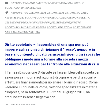
CATEGORY
ANTONIO PEZZANO
ARCHIVIO GIURISPRUDENZIALE
DIRITTO

,
,
SOCIETARIO
MARIO SOLDAINI
,
CATEGORY
AMMINISTRATORE
ART. 2385 C.C.
ART. 2386 C.C.
ART.700 C.P.C.

,
,
,
,
ASSEMBLEA DEI SOCI
AVVOCATI FIRENZE
AZIONE DI RESPONSABILITÀ
,
,
,
CESSAZIONE DEGLI AMMINISTRATORI
DELIBERAZIONE
DIRITTO
,
,
SOCIETARIO
RICORSO D’URGENZA
SOCIETÀ PER AZIONI
SOSTITUZIONE
,
,
,
DEGLI AMMINISTRATORI
SPA
,
Diritto societario – l’assemblea di una spa non può
imporre agli azionisti di ripianare il “rosso”, neppure in
base al contenuto di patti parasociali vigenti tra i soci che
obbligano i medesimi a fornire alla società i mezzi
economici necessari per far fronte alle situazioni di crisi
Il Tema in Discussione Si discute se l’assemblea della società per
azioni possa imporre agli azionisti di coprire le perdite sociali o
effettuare finanziamenti per ripianare il bilancio in rosso. Come
vedremo il Tribunale di Roma, Sezione specializzata in materia
d’impresa, nella sentenza n. 13522 del 30 giugno 2018, ha
pronunciato in senso negativo non…