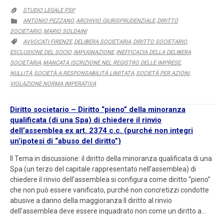
STUDIO LEGALE PSP

CATEGORY
ANTONIO PEZZANO
ARCHIVIO GIURISPRUDENZIALE
DIRITTO

,
,
SOCIETARIO
MARIO SOLDAINI
,
CATEGORY
AVVOCATI FIRENZE
DELIBERA SOCIETARIA
DIRITTO SOCIETARIO

,
,
,
ESCLUSIONE DEL SOCIO
IMPUGNAZIONE
INEFFICACIA DELLA DELIBERA
,
,
SOCIETARIA
MANCATA ISCRIZIONE NEL REGISTRO DELLE IMPRESE
,
,
NULLITÀ
SOCIETÀ A RESPONSABILITÀ LIMITATA
SOCIETÀ PER AZIONI
,
,
,
VIOLAZIONE NORMA IMPERATIVA
Diritto societario – Diritto “pieno” della minoranza
qualificata (di una Spa) di chiedere il rinvio
dell’assemblea ex art. 2374 c.c. (purché non integri
un’ipotesi di “abuso del diritto”)
Il Tema in discussione: il diritto della minoranza qualificata di una
Spa (un terzo del capitale rappresentato nell’assemblea) di
chiedere il rinvio dell’assemblea si configura come diritto “pieno”
che non può essere vanificato, purché non concretizzi condotte
abusive a danno della maggioranza Il diritto al rinvio
dell’assemblea deve essere inquadrato non come un diritto a…