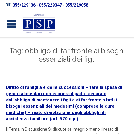

055/229136
-
055/229347
-
055/229058
Tag: obbligo di far fronte ai bisogni
essenziali dei figli
Diritto di famiglia e delle successioni – fare la spesa di
generi alimentari non esonera il padre separato
dall’obbligo di mantenere i figli e di far fronte a tutti i
bisogni essenziali dei medesimi (comprese le cure
mediche) – reato di violazione degli obblighi di
assistenza familiare (art. 570 c.p.)
Il Tema in Discussione Si discute se integri o meno il reato di