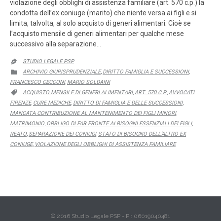
violazione degli obblighi di assistenza familiare (art. 570 c.p.) la
condotta dell’ex coniuge (marito) che niente versa ai figli e si
limita, talvolta, al solo acquisto di generi alimentari. Cioè se
l’acquisto mensile di generi alimentari per qualche mese
successivo alla separazione…
STUDIO LEGALE PSP

CATEGORY
ARCHIVIO GIURISPRUDENZIALE
DIRITTO FAMIGLIA E SUCCESSIONI

,
,
FRANCESCO CECCONI
MARIO SOLDAINI
,
CATEGORY
ACQUISTO MENSILE DI GENERI ALIMENTARI
ART. 570 C.P.
AVVOCATI

,
,
FIRENZE
CURE MEDICHE
DIRITTO DI FAMIGLIA E DELLE SUCCESSIONI
,
,
,
MANCATA CONTRIBUZIONE AL MANTENIMENTO DEI FIGLI MINORI
,
MATRIMONIO
OBBLIGO DI FAR FRONTE AI BISOGNI ESSENZIALI DEI FIGLI
,
,
REATO
SEPARAZIONE DEI CONIUGI
STATO DI BISOGNO DELL’ALTRO EX
,
,
CONIUGE
VIOLAZIONE DEGLI OBBLIGHI DI ASSISTENZA FAMILIARE
,
© 2016 Studio Legale PSP - PI: 06019040481