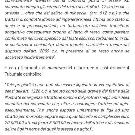
correttamente ritenersi che la condotta posta in essere dal
convenuto integra gli estremi del reato di cui all’art. 12 sexies cit. …
omissis
… oltre che del delitto di minaccia (art. 612 c.p.) e che
trattasi di condotte idonee ad ingenerare nella vittima uno stato di
ansia e di preoccupazione, un turbamento psichico transitorio
soggettivo conseguente proprio al fatto di reato, come peraltro
confermato nel caso specifico dal teste escusso, turbamento in cui
si sostanzia il cosiddetto danno morale, risarcibile a mente del
disposto dell’art. 2059 c.c. in presenza di un reato anche se
accertato incidentalmente
”.
E con riferimento al
quantum
del risarcimento così dispone il
Tribunale capitolino:
“
Tale pregiudizio non può che essere liquidato in via equitativa ai
sensi dell’art. 1226 c.c. e tenuto conto della gravità dei fatti e delle
illustrate emergenze istruttorie nonchè del protrarsi negli anni della
condotta del convenuto che, oltre a costringere l’attrice ad agire
esecutivamente, l’ha anche esposta unitamente ai figli ad uno
sfratto per morosità, appare equo quantificarlo in complessivi euro
20.000,00 attuali (euro 5.000,00 in favore dell’attrice e di ciascuno
dei tre figli in nome dei quali la stessa ha agito)
”.