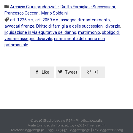
Category

Archivio Giurisprudenziale
,
Diritto Famiglia e Successioni
,
Francesco Cecconi
,
Mario Soldaini
Tags

art. 1226 c.c.
,
art. 2059 c.c.
,
assegno di mantenimento
,
avvocati firenze
,
Diritto di famiglia e delle successioni
,
divorzio
,
liquidazione in via equitativa del danno
,
matrimonio
,
obbligo di
versare assegno divorzile
,
risarcimento del danno non
patrimoniale



Like
Tweet
+1
© 2016 Studio Legale PSP - PI: 06019040481
Viale Evangelista Torricelli 15 - 50125 Firenze (FI)
Telefoni: 055/229136 - 055/229347 - 055/229058 | Fax: 055/2280605