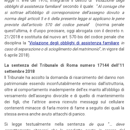
legge n. 898 del 1970, integrante il delitto di “
Violazione degli
obblighi di assistenza familiare
” secondo il quale: “
Al coniuge che
si sottrae all’obbligo di corresponsione dell’assegno dovuto a
norma degli articoli 5 e 6 della presente legge si applicano le pene
previste dall’articolo 570 del codice penale
” (norma penale
quest’ultima, è d’uopo precisare, oggi abrogata con il decreto n.
21/2018 e sostituita dal nuovo art. 570-bis del codice penale che
disciplina la “
Violazione degli obblighi di assistenza familiare
in
caso di separazione o di scioglimento del matrimonio
“, in vigore dal
6 aprile 2018).
La sentenza del Tribunale di Roma
numero 17144 dell’11
settembre 2018
Il Tribunale ha accolto la domanda di risarcimento del danno non
patrimoniale essendo inconfutabilmente emerso dall’istruttoria,
oltre al comportamento inadempiente dell’ex marito all’obbligo di
versamento dell’assegno divorzile e di quello di mantenimento
dei figli, che l’attrice aveva ricevuto messaggi sul cellulare
contenenti minacce di farla morire di fame a seguito dei quali la
stessa aveva anche avuto attacchi di panico.
Si legge testualmente nella sentenza
de qua
“
… deve