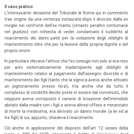
Il caso pratico
L’interessante decisione del Tribunale di Roma qui in commento
trae origine da una vertenza instaurata dopo il divorzio dalla ex
moglie nei confronti dell’ex marito (rimasto peraltro contumace
nel giudizio) con richiesta di veder condannato il suddetto al
risarcimento dei danni patiti per la violazione degli obblighi di
mantenimento oltre che per la lesione della propria dignità e del
proprio onore.
In particolare rilevava l’attrice che l’ex coniuge non solo si era reso
per anni sistematicamente inadempiente agli obblighi di
mantenimento relativi al pagamento dell’assegno divorzile e di
mantenimento dei figli (tanto che la signora aveva anche attivato
un pignoramento presso terzi), ma anche che da tutto il
complesso di condotte illecite poste in essere dal convenuto, che
neppure aveva corrisposto il canone di locazione dell’immobile
abitato dalla madre con i figli e aveva altresì offeso e minacciato
di morte la medesima, era derivato un danno morale (a lei ed ai
tre figli) di cui, appunto, chiedeva il risarcimento.
Ciò anche in applicazione del disposto dell’art. 12 sexies della