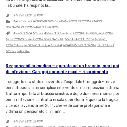
Tribunale, ha respinto la…
STUDIO LEGALE PSP

CATEGORY
ARCHIVIO GIURISPRUDENZIALE
FRANCESCO CECCONI
MARIO

,
,
SOLDAINI
RESPONSABILITÀ MEDICA
,
CATEGORY
ASSISTENZA MEDICI
AVVOCATI FIRENZE
ERRORE MEDICO
INFEZIONI

,
,
,
NOSOCOMIALI
INFEZIONI OSPEDALIERE
MALASANITÀ
PREVENZIONE
,
,
,
,
PROFILASSI
RESPONSABILITÀ MEDICA
RISARCIMENTO DANNI
TUTELA DEI
,
,
,
MEDICI
VACCINO
,
Responsabilità medica – operato ad un braccio, morì poi
di infezione: Careggi concede maxi – risarcimento
Il soggetto era stato ricoverato all’ospedale Careggi di Firenze
per sottoporsi a un semplice intervento di ricomposizione di una
frattura riportata al braccio sinistro, e dopo due mesi moriva poi
per un’infezione contratta in sala operatoria. È questa la tragica
vicenda, avvenuta nel 2011, che vede come protagonista e
vittima un pensionato di 71 anni…
STUDIO LEGALE PSP

CATEGORY