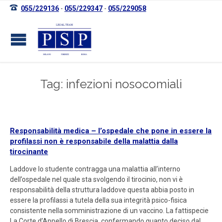

055/229136
-
055/229347
-
055/229058
Tag: infezioni nosocomiali
Responsabilità medica – l’ospedale che pone in essere la
profilassi non è responsabile della malattia dalla
tirocinante
Laddove lo studente contragga una malattia all’interno
dell’ospedale nel quale sta svolgendo il tirocinio, non vi è
responsabilità della struttura laddove questa abbia posto in
essere la profilassi a tutela della sua integrità psico-fisica
consistente nella somministrazione di un vaccino. La fattispecie
La Corte d’Appello di Brescia, confermando quanto deciso dal