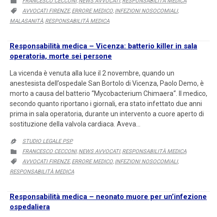
FRANCESCO CECCONI
NEWS AVVOCATI
RESPONSABILITÀ MEDICA

,
,
CATEGORY
AVVOCATI FIRENZE
ERRORE MEDICO
INFEZIONI NOSOCOMIALI

,
,
,
MALASANITÀ
RESPONSABILITÀ MEDICA
,
Responsabilità medica – Vicenza: batterio killer in sala
operatoria, morte sei persone
La vicenda è venuta alla luce il 2 novembre, quando un
anestesista dell’ospedale San Bortolo di Vicenza, Paolo Demo, è
morto a causa del batterio “Mycobacterium Chimaera“. Il medico,
secondo quanto riportano i giornali, era stato infettato due anni
prima in sala operatoria, durante un intervento a cuore aperto di
sostituzione della valvola cardiaca. Aveva…
STUDIO LEGALE PSP

CATEGORY
FRANCESCO CECCONI
NEWS AVVOCATI
RESPONSABILITÀ MEDICA

,
,
CATEGORY
AVVOCATI FIRENZE
ERRORE MEDICO
INFEZIONI NOSOCOMIALI

,
,
,
RESPONSABILITÀ MEDICA
Responsabilità medica – neonato muore per un’infezione
ospedaliera