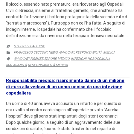
Il piccolo, essendo nato prematuro, era ricoverato agli Ospedali
Civili di Brescia, insieme al fratellino gemello, che anch’esso ha
contratto l’infezione (il batterio protagonista della vicenda è il c.d.
“serratia marcescens”). Purtroppo non ce l’ha fatta. A seguito di
indagini interne, l’ospedale ha confermato che il focolaio
dell’infezione era da rinvenirsi nella terapia intensiva neonatale….
STUDIO LEGALE PSP

CATEGORY
FRANCESCO CECCONI
NEWS AVVOCATI
RESPONSABILITÀ MEDICA

,
,
CATEGORY
AVVOCATI FIRENZE
ERRORE MEDICO
INFEZIONI NOSOCOMIALI

,
,
,
MALASANITÀ
RESPONSABILITÀ MEDICA
,
Responsabilità medica: risarcimento danni di un milione
di euro alla vedova di un uomo ucciso da una infezione
ospedaliera
Un uomo di 40 anni, aveva accusato un infarto e per questo si
era rivolto al centro cardiologico all’ospedale privato “Aurelia
Hospital” dove gli sono stati impiantati degli stent coronarici.
Dopo qualche giorno, a seguito di un aggravamento delle sue
condizioni di salute, l’uomo è stato trasferito nel reparto di