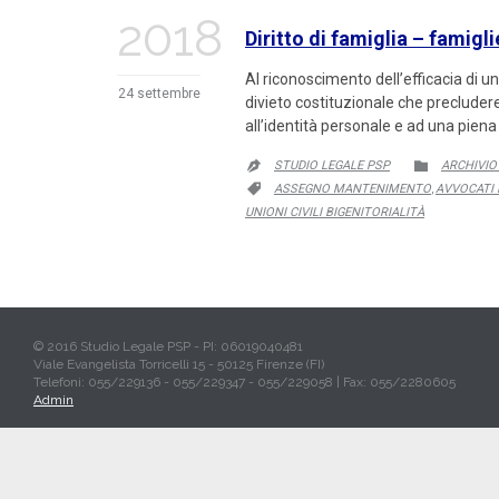
2018
Diritto di famiglia – famigli
Al riconoscimento dell’efficacia di u
24 settembre
divieto costituzionale che precludere
all’identità personale e ad una piena 
CATEGORY
STUDIO LEGALE PSP
ARCHIVIO


CATEGORY
ASSEGNO MANTENIMENTO
AVVOCATI 

,
UNIONI CIVILI BIGENITORIALITÀ
© 2016 Studio Legale PSP - PI: 06019040481
Viale Evangelista Torricelli 15 - 50125 Firenze (FI)
Telefoni: 055/229136 - 055/229347 - 055/229058 | Fax: 055/2280605
Admin