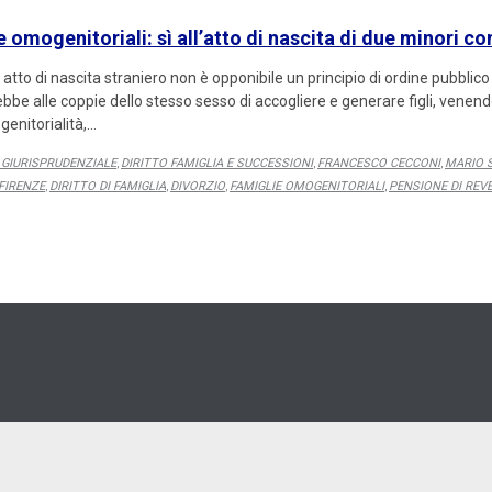
e omogenitoriali: sì all’atto di nascita di due minori c
n atto di nascita straniero non è opponibile un principio di ordine pubblic
bbe alle coppie dello stesso sesso di accogliere e generare figli, venend
genitorialità,…
 GIURISPRUDENZIALE
DIRITTO FAMIGLIA E SUCCESSIONI
FRANCESCO CECCONI
MARIO 
,
,
,
FIRENZE
DIRITTO DI FAMIGLIA
DIVORZIO
FAMIGLIE OMOGENITORIALI
PENSIONE DI REVE
,
,
,
,