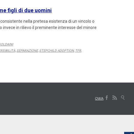
ome figli di due uomini
o consistente nella pretesa esistenza di un vincolo o
o invece in rilievo il preminente interesse del minore
SOLDAINI
RSIBILITÀ
SEPARAZIONE
STEPCHILD ADOPTION
TFR
,
,
,
,



OWA