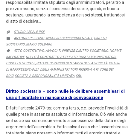
responsabilità limitata stipulato dagli amministratori, peraltro a
prezzo irrisorio, senza il consenso dei soci e, quindi, in buona
sostanza, usurpando la competenza dei soci stessi, trattandosi
di atto di decisiva…
STUDIO LEGALE PSP

CATEGORY
ANTONIO PEZZANO
ARCHIVIO GIURISPRUDENZIALE
DIRITTO

,
,
SOCIETARIO
MARIO SOLDAINI
,
CATEGORY
ATTO COSTITUTIVO
AVVOCATI FIRENZE
DIRITTO SOCIETARIO
NORME

,
,
,
IMPERATIVE
NULLITÀ CONTRATTO STIPULATO DAGLI AMMINISTRATORI
,
,
OGGETTO SOCIALE
POTERE DI RAPPRESENTANZA DELLA SOCIETÀ
POTERI
,
,
DI RAPPRESENTANZA DEGLI AMMINISTRATORI
RISERVA A FAVORE DEI
,
SOCI
SOCIETÀ A RESPONSABILITÀ LIMITATA
SRL
,
,
Diritto societario – sono nulle le delibere assembleari di
una srl adottate in mancanza di convocazione
Difatti l’articolo 2479-ter, comma terzo, c.c., prevede l’invalidità di
quelle prese in assenza assoluta di informazione. Ciò vale anche
se il socio sia comunque venuto a conoscenza della data e degli
argomenti dell’assemblea. Fatto salvo il caso che l’assemblea sia
totalitaria, siano presenti o informati tutti gli amministratori e