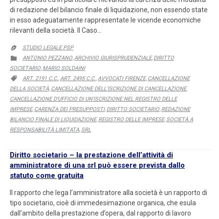
di redazione del bilancio finale di liquidazione, non essendo state
in esso adeguatamente rappresentate le vicende economiche
rilevanti della società. Il Caso…
STUDIO LEGALE PSP

CATEGORY
ANTONIO PEZZANO
ARCHIVIO GIURISPRUDENZIALE
DIRITTO

,
,
SOCIETARIO
MARIO SOLDAINI
,
CATEGORY
ART. 2191 C.C.
ART. 2495 C.C.
AVVOCATI FIRENZE
CANCELLAZIONE

,
,
,
DELLA SOCIETÀ
CANCELLAZIONE DELL’ISCRIZIONE DI CANCELLAZIONE
,
,
CANCELLAZIONE D’UFFICIO DI UN’ISCRIZIONE NEL REGISTRO DELLE
IMPRESE
CARENZA DEI PRESUPPOSTI
DIRITTO SOCIETARIO
REDAZIONE
,
,
,
BILANCIO FINALE DI LIQUIDAZIONE
REGISTRO DELLE IMPRESE
SOCIETÀ A
,
,
RESPONSABILITÀ LIMITATA
SRL
,
Diritto societario – la prestazione dell’attività di
amministratore di una srl può essere prevista dallo
statuto come gratuita
Il rapporto che lega l’amministratore alla società è un rapporto di
tipo societario, cioè di immedesimazione organica, che esula
dall’ambito della prestazione d’opera, dal rapporto di lavoro