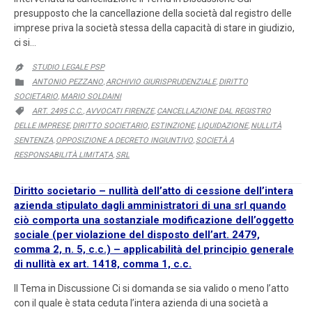
presupposto che la cancellazione della società dal registro delle
imprese priva la società stessa della capacità di stare in giudizio,
ci si…
STUDIO LEGALE PSP

CATEGORY
ANTONIO PEZZANO
ARCHIVIO GIURISPRUDENZIALE
DIRITTO

,
,
SOCIETARIO
MARIO SOLDAINI
,
CATEGORY
ART. 2495 C.C.
AVVOCATI FIRENZE
CANCELLAZIONE DAL REGISTRO

,
,
DELLE IMPRESE
DIRITTO SOCIETARIO
ESTINZIONE
LIQUIDAZIONE
NULLITÀ
,
,
,
,
SENTENZA
OPPOSIZIONE A DECRETO INGIUNTIVO
SOCIETÀ A
,
,
RESPONSABILITÀ LIMITATA
SRL
,
Diritto societario – nullità dell’atto di cessione dell’intera
azienda stipulato dagli amministratori di una srl quando
ciò comporta una sostanziale modificazione dell’oggetto
sociale (per violazione del disposto dell’art. 2479,
comma 2, n. 5, c.c.) – applicabilità del principio generale
di nullità ex art. 1418, comma 1, c.c.
Il Tema in Discussione Ci si domanda se sia valido o meno l’atto
con il quale è stata ceduta l’intera azienda di una società a