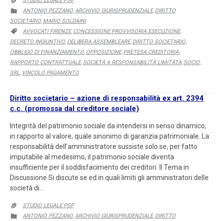
STUDIO LEGALE PSP

CATEGORY
ANTONIO PEZZANO
ARCHIVIO GIURISPRUDENZIALE
DIRITTO

,
,
SOCIETARIO
MARIO SOLDAINI
,
CATEGORY
AVVOCATI FIRENZE
CONCESSIONE PROVVISORIA ESECUZIONE

,
,
DECRETO INGIUNTIVO
DELIBERA ASSEMBLEARE
DIRITTO SOCIETARIO
,
,
,
OBBLIGO DI FINANZIAMENTO
OPPOSIZIONE
PRETESA CREDITORIA
,
,
,
RAPPORTO CONTRATTUALE
SOCIETÀ A RESPONSABILITÀ LIMITATA
SOCIO
,
,
,
SRL
VINCOLO PAGAMENTO
,
Diritto societario – azione di responsabilità ex art. 2394
c.c. (promossa dal creditore sociale)
Integrità del patrimonio sociale da intendersi in senso dinamico,
in rapporto al valore, quale sinonimo di garanzia patrimoniale. La
responsabilità dell’amministratore sussiste solo se, per fatto
imputabile al medesimo, il patrimonio sociale diventa
insufficiente per il soddisfacimento dei creditori. Il Tema in
Discussione Si discute se ed in quali limiti gli amministratori delle
società di…
STUDIO LEGALE PSP

CATEGORY
ANTONIO PEZZANO
ARCHIVIO GIURISPRUDENZIALE
DIRITTO

,
,