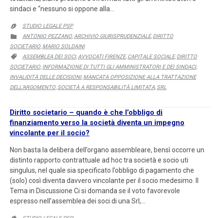
sindaci e “nessuno si oppone alla…
STUDIO LEGALE PSP

CATEGORY
ANTONIO PEZZANO
ARCHIVIO GIURISPRUDENZIALE
DIRITTO

,
,
SOCIETARIO
MARIO SOLDAINI
,
CATEGORY
ASSEMBLEA DEI SOCI
AVVOCATI FIRENZE
CAPITALE SOCIALE
DIRITTO

,
,
,
SOCIETARIO
INFORMAZIONE DI TUTTI GLI AMMINISTRATORI E DEI SINDACI
,
,
INVALIDITÀ DELLE DECISIONI
MANCATA OPPOSIZIONE ALLA TRATTAZIONE
,
DELL’ARGOMENTO
SOCIETÀ A RESPONSABILITÀ LIMITATA
SRL
,
,
Diritto societario – quando è che l’obbligo di
finanziamento verso la società diventa un impegno
vincolante per il socio?
Non basta la delibera dell’organo assembleare, bensì occorre un
distinto rapporto contrattuale ad hoc tra società e socio uti
singulus, nel quale sia specificato l’obbligo di pagamento che
(solo) così diventa davvero vincolante per il socio medesimo. Il
Tema in Discussione Ci si domanda se il voto favorevole
espresso nell’assemblea dei soci di una Srl,…