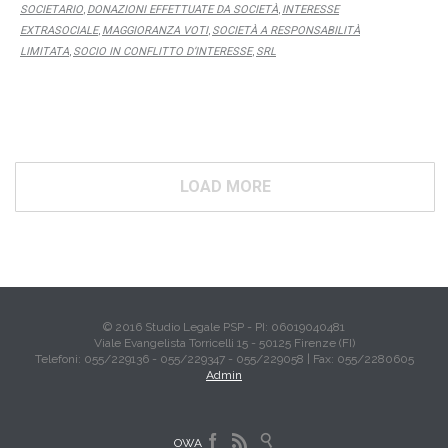
SOCIETARIO
DONAZIONI EFFETTUATE DA SOCIETÀ
INTERESSE
,
,
EXTRASOCIALE
MAGGIORANZA VOTI
SOCIETÀ A RESPONSABILITÀ
,
,
LIMITATA
SOCIO IN CONFLITTO D’INTERESSE
SRL
,
,
LOAD MORE
© 2016 Studio Legale PSP - PI: 06019040481
Viale Evangelista Torricelli 15 - 50125 Firenze (FI)
Telefoni: 055/229136 - 055/229347 - 055/229058 | Fax: 055/2280605
Admin



OWA