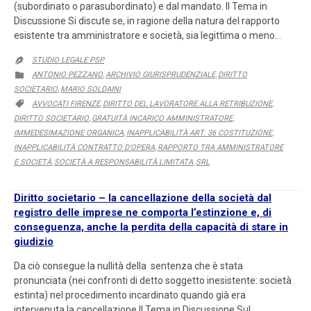
(subordinato o parasubordinato) e dal mandato. Il Tema in
Discussione Si discute se, in ragione della natura del rapporto
esistente tra amministratore e società, sia legittima o meno…
STUDIO LEGALE PSP

CATEGORY
ANTONIO PEZZANO
ARCHIVIO GIURISPRUDENZIALE
DIRITTO

,
,
SOCIETARIO
MARIO SOLDAINI
,
CATEGORY
AVVOCATI FIRENZE
DIRITTO DEL LAVORATORE ALLA RETRIBUZIONE

,
,
DIRITTO SOCIETARIO
GRATUITÀ INCARICO AMMINISTRATORE
,
,
IMMEDESIMAZIONE ORGANICA
INAPPLICABILITÀ ART. 36 COSTITUZIONE
,
,
INAPPLICABILITÀ CONTRATTO D’OPERA
RAPPORTO TRA AMMINISTRATORE
,
E SOCIETÀ
SOCIETÀ A RESPONSABILITÀ LIMITATA
SRL
,
,
Diritto societario – la cancellazione della società dal
registro delle imprese ne comporta l’estinzione e, di
conseguenza, anche la perdita della capacità di stare in
giudizio
Da ciò consegue la nullità della sentenza che è stata
pronunciata (nei confronti di detto soggetto inesistente: società
estinta) nel procedimento incardinato quando già era
intervenuta la cancellazione Il Tema in Discussione Sul