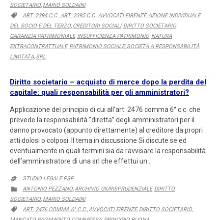
SOCIETARIO
MARIO SOLDAINI
,
CATEGORY
ART. 2394 C.C.
ART. 2395 C.C.
AVVOCATI FIRENZE
AZIONE INDIVIDUALE

,
,
,
DEL SOCIO E DEL TERZO
CREDITORI SOCIALI
DIRITTO SOCIETARIO
,
,
,
GARANZIA PATRIMONIALE
INSUFFICIENZA PATRIMONIO
NATURA
,
,
EXTRACONTRATTUALE
PATRIMONIO SOCIALE
SOCIETÀ A RESPONSABILITÀ
,
,
LIMITATA
SRL
,
Diritto societario – acquisto di merce dopo la perdita del
capitale: quali responsabilità per gli amministratori?
Applicazione del principio di cui all’art. 2476 comma 6° c.c. che
prevede la responsabilità “diretta” degli amministratori per il
danno provocato (appunto direttamente) al creditore da propri
atti dolosi o colposi. Il tema in discussione Si discute se ed
eventualmente in quali termini sia da ravvisare la responsabilità
dell’amministratore di una srl che effettui un…
STUDIO LEGALE PSP

CATEGORY
ANTONIO PEZZANO
ARCHIVIO GIURISPRUDENZIALE
DIRITTO

,
,
SOCIETARIO
MARIO SOLDAINI
,
CATEGORY
ART. 2476 COMMA 6° C.C.
AVVOCATI FIRENZE
DIRITTO SOCIETARIO

,
,
,
MANCATO PAGAMENTO COMMESSA
PRINCIPIO BUONA
,