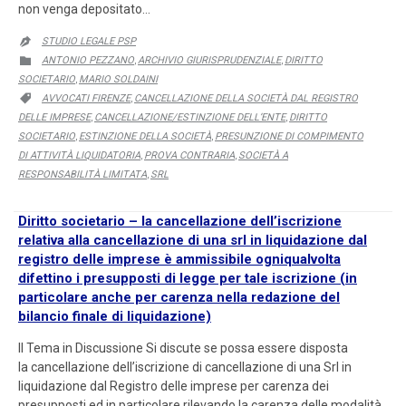
non venga depositato…
STUDIO LEGALE PSP

CATEGORY
ANTONIO PEZZANO
ARCHIVIO GIURISPRUDENZIALE
DIRITTO

,
,
SOCIETARIO
MARIO SOLDAINI
,
CATEGORY
AVVOCATI FIRENZE
CANCELLAZIONE DELLA SOCIETÀ DAL REGISTRO

,
DELLE IMPRESE
CANCELLAZIONE/ESTINZIONE DELL’ENTE
DIRITTO
,
,
SOCIETARIO
ESTINZIONE DELLA SOCIETÀ
PRESUNZIONE DI COMPIMENTO
,
,
DI ATTIVITÀ LIQUIDATORIA
PROVA CONTRARIA
SOCIETÀ A
,
,
RESPONSABILITÀ LIMITATA
SRL
,
Diritto societario – la cancellazione dell’iscrizione
relativa alla cancellazione di una srl in liquidazione dal
registro delle imprese è ammissibile ogniqualvolta
difettino i presupposti di legge per tale iscrizione (in
particolare anche per carenza nella redazione del
bilancio finale di liquidazione)
Il Tema in Discussione Si discute se possa essere disposta
la cancellazione dell’iscrizione di cancellazione di una Srl in
liquidazione dal Registro delle imprese per carenza dei
presupposti ed in particolare rilevando la carenza delle modalità