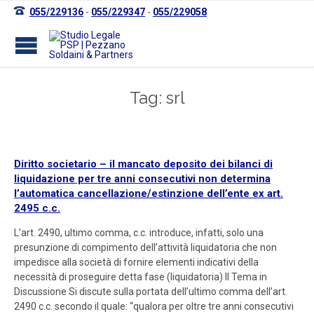

055/229136
-
055/229347
-
055/229058
Tag: srl
Diritto societario – il mancato deposito dei bilanci di
liquidazione per tre anni consecutivi non determina
l’automatica cancellazione/estinzione dell’ente ex art.
2495 c.c.
L’art. 2490, ultimo comma, c.c. introduce, infatti, solo una
presunzione di compimento dell’attività liquidatoria che non
impedisce alla società di fornire elementi indicativi della
necessità di proseguire detta fase (liquidatoria) Il Tema in
Discussione Si discute sulla portata dell’ultimo comma dell’art.
2490 c.c. secondo il quale: “qualora per oltre tre anni consecutivi