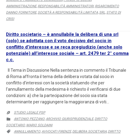
AMMINISTRAZIONE
RESPONSABILITÀ AMMINISTRATORI
RISARCIMENTO
,
,
DANNO FORNITORE
SOCIETÀ A RESPONSABILITÀ LIMITATA
SRL
STATO DI
,
,
,
CRISI
Diritto societario – è annullabile la delibera di una srl
(solo) se adottata con il voto decisivo del socio in
conflitto d’interesse e se reca pregiudizio (anche solo
potenziale) all’interesse sociale – art. 2479 ter 2° comma
c.c.
Il Tema in Discussione Nella sentenza in commento il Tribunale
di Roma affronta il tema della delibera votata dal socio in
conflitto d’interessi con la società statuendo che per
l’annullamento della medesima è richiesto il verificarsi di due
condizioni: a) che la partecipazione del socio sia stata
determinante per raggiungere la maggioranza di voti…
STUDIO LEGALE PSP

CATEGORY
ANTONIO PEZZANO
ARCHIVIO GIURISPRUDENZIALE
DIRITTO

,
,
SOCIETARIO
MARIO SOLDAINI
,
CATEGORY
ANNULLAMENTO
AVVOCATI FIRENZE
DELIBERA SOCIETARIA
DIRITTO

,
,
,