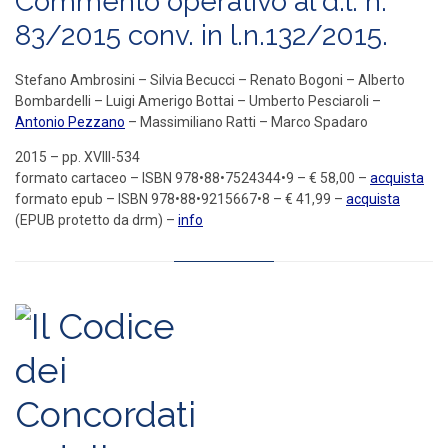
Commento operativo al d.l. n.
83/2015 conv. in l.n.132/2015.
Stefano Ambrosini – Silvia Becucci – Renato Bogoni – Alberto
Bombardelli – Luigi Amerigo Bottai – Umberto Pesciaroli –
Antonio Pezzano
– Massimiliano Ratti – Marco Spadaro
2015 – pp. XVIII-534
formato cartaceo – ISBN 978•88•7524344•9 – € 58,00 –
acquista
formato epub – ISBN 978•88•9215667•8 – € 41,99 –
acquista
(EPUB protetto da drm) –
info