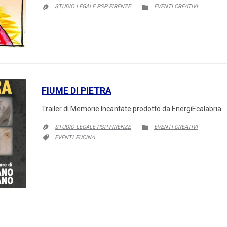
CATEGORY
STUDIO LEGALE PSP FIRENZE
EVENTI CREATIVI


FIUME DI PIETRA
Trailer di Memorie Incantate prodotto da EnergiEcalabria
CATEGORY
STUDIO LEGALE PSP FIRENZE
EVENTI CREATIVI


CATEGORY
EVENTI
FUCINA

,