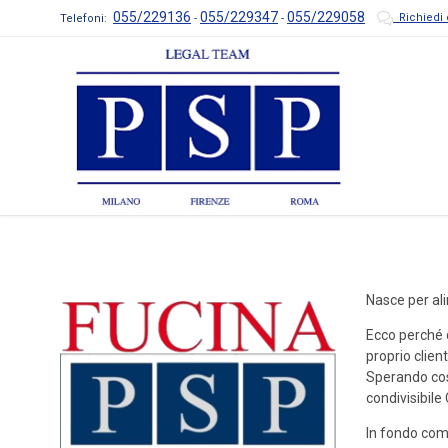
055/229136
055/229347
055/229058

Richiedi 
Telefoni:
-
-
Nasce per ali
Ecco perché qu
proprio client
Sperando così
condivisibile 
In fondo com