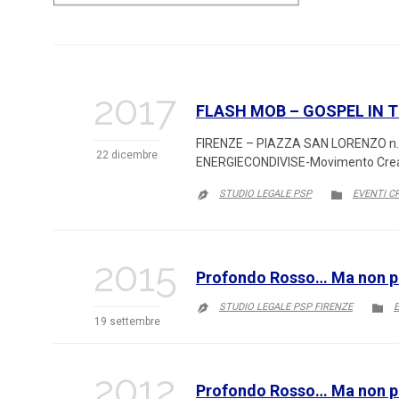
2017
FLASH MOB – GOSPEL IN 
FIRENZE – PIAZZA SAN LORENZO n. 
22 dicembre
ENERGIECONDIVISE-Movimento Crea
CATEGORY
STUDIO LEGALE PSP
EVENTI CR


2015
Profondo Rosso… Ma non per
C
STUDIO LEGALE PSP FIRENZE
E


19 settembre
2012
Profondo Rosso… Ma non pe