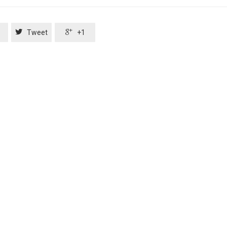


e
Tweet
+1