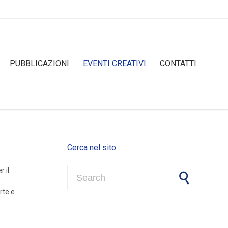
Skip
PUBBLICAZIONI
EVENTI CREATIVI
CONTATTI
to
content
Cerca nel sito
Search for:
r il
rte e