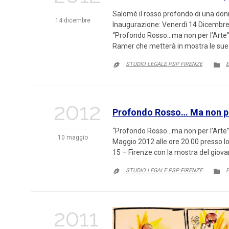
Salomè il rosso profondo di una donn
14 dicembre
Inaugurazione: Venerdì 14 Dicembre 
“Profondo Rosso…ma non per l’Arte”.
Ramer che metterà in mostra le sue
C
STUDIO LEGALE PSP FIRENZE
E


2012
Profondo Rosso… Ma non per
“Profondo Rosso…ma non per l’Arte” è
10 maggio
Maggio 2012 alle ore 20.00 presso lo 
15 – Firenze con la mostra del giova
C
STUDIO LEGALE PSP FIRENZE
E


2011