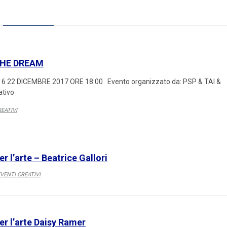
THE DREAM
6 22 DICEMBRE 2017 ORE 18:00 Evento organizzato da: PSP & TAI &
tivo
EATIVI
 l’arte – Beatrice Gallori
ATEGORY
VENTI CREATIVI
r l’arte Daisy Ramer