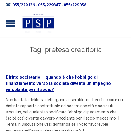

055/229136
-
055/229347
-
055/229058
Tag: pretesa creditoria
Diritto societario – quando è che l’obbligo di
finanziamento verso la società diventa un impegno
vincolante per il socio?
Non basta la delibera dell’organo assembleare, bensì occorre un
distinto rapporto contrattuale ad hoc tra società e socio uti
singulus, nel quale sia specificato l’obbligo di pagamento che
(solo) così diventa davvero vincolante per il socio medesimo. Il
Tema in Discussione Ci si domanda se il voto favorevole
espresso nell’assemblea dei soci di una Srl,…