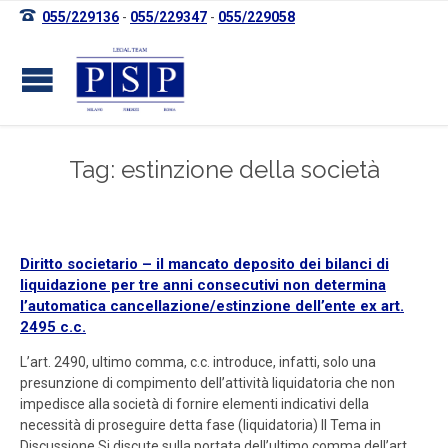

055/229136
-
055/229347
-
055/229058
Tag: estinzione della società
Diritto societario – il mancato deposito dei bilanci di
liquidazione per tre anni consecutivi non determina
l’automatica cancellazione/estinzione dell’ente ex art.
2495 c.c.
L’art. 2490, ultimo comma, c.c. introduce, infatti, solo una
presunzione di compimento dell’attività liquidatoria che non
impedisce alla società di fornire elementi indicativi della
necessità di proseguire detta fase (liquidatoria) Il Tema in
Discussione Si discute sulla portata dell’ultimo comma dell’art.