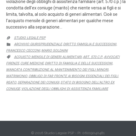
violazione degli obblighi di assistenza familiare (art. 570 c.p.) la
condotta dell’ex coniuge (marito) che niente versa ai figli e si
limita, talvolta, al solo acquisto di generi alimentari. Cioè se
l’acquisto mensile di generi alimentari per qualche mese
successivo alla separazione…
STUDIO LEGALE PSP

CATEGORY
ARCHIVIO GIURISPRUDENZIALE
DIRITTO FAMIGLIA E SUCCESSIONI

,
,
FRANCESCO CECCONI
MARIO SOLDAINI
,
CATEGORY
ACQUISTO MENSILE DI GENERI ALIMENTARI
ART. 570 C.P.
AVVOCATI

,
,
FIRENZE
CURE MEDICHE
DIRITTO DI FAMIGLIA E DELLE SUCCESSIONI
,
,
,
MANCATA CONTRIBUZIONE AL MANTENIMENTO DEI FIGLI MINORI
,
MATRIMONIO
OBBLIGO DI FAR FRONTE AI BISOGNI ESSENZIALI DEI FIGLI
,
,
REATO
SEPARAZIONE DEI CONIUGI
STATO DI BISOGNO DELL’ALTRO EX
,
,
CONIUGE
VIOLAZIONE DEGLI OBBLIGHI DI ASSISTENZA FAMILIARE
,
© 2016 Studio Legale PSP - PI: 06019040481