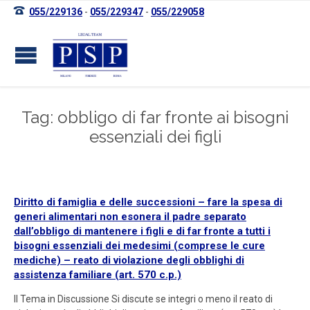

055/229136
-
055/229347
-
055/229058
Tag: obbligo di far fronte ai bisogni
essenziali dei figli
Diritto di famiglia e delle successioni – fare la spesa di
generi alimentari non esonera il padre separato
dall’obbligo di mantenere i figli e di far fronte a tutti i
bisogni essenziali dei medesimi (comprese le cure
mediche) – reato di violazione degli obblighi di
assistenza familiare (art. 570 c.p.)
Il Tema in Discussione Si discute se integri o meno il reato di