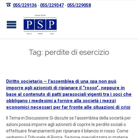

055/229136
-
055/229347
-
055/229058
Tag: perdite di esercizio
Diritto societario – l’assemblea di una spa non può
imporre agli azionisti di ripianare il “rosso”, neppure in
base al contenuto di patti parasociali vigenti tra i soci che
obbligano i medesimi a fornire alla società i mezzi
economici necessari per far fronte alle situazioni di crisi
Il Tema in Discussione Si discute se l’assemblea della società per
azioni possa imporre agli azionisti di coprire le perdite sociali o
effettuare finanziamenti per ripianare il bilancio in rosso. Come
vedremo il Tribunale di Roma, Sezione specializzata in materia